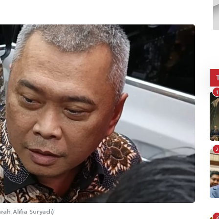
1
2
h Alifia Suryadi)
3