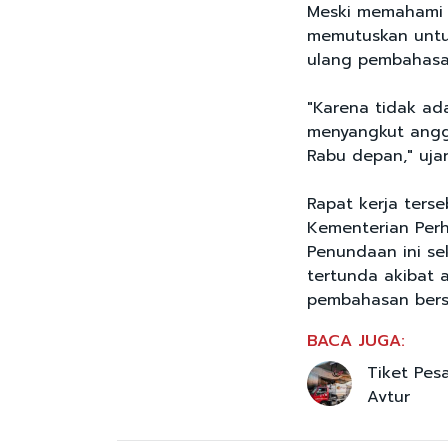
Meski memahami a
memutuskan untu
ulang pembahasan
"Karena tidak ada
menyangkut anggar
Rabu depan," ujar
Rapat kerja ters
Kementerian Perh
Penundaan ini s
tertunda akibat 
pembahasan bers
BACA JUGA:
Tiket Pes
Avtur