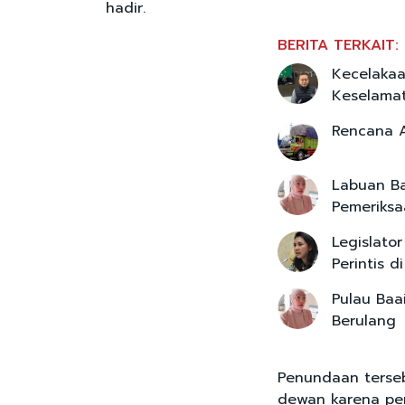
hadir.
BERITA TERKAIT:
Kecelakaa
Keselamat
Rencana A
Labuan Ba
Pemeriksa
Legislato
Perintis d
Pulau Baa
Berulang
Penundaan terse
dewan karena pe