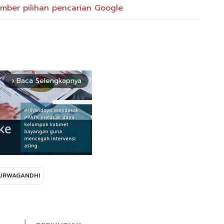
mber pilihan pencarian Google
Baca Selengkapnya
arrow_forward_ios
URWAGANDHI
Mute