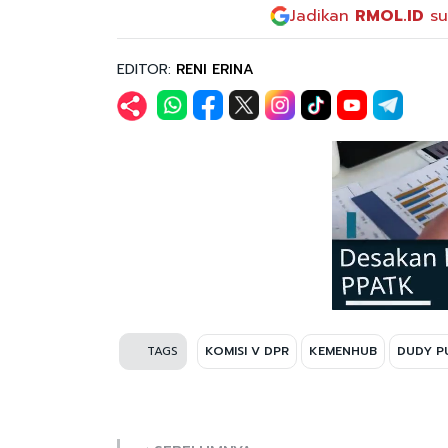
Jadikan
RMOL.ID
su
EDITOR:
RENI ERINA
TAGS
KOMISI V DPR
KEMENHUB
DUDY P