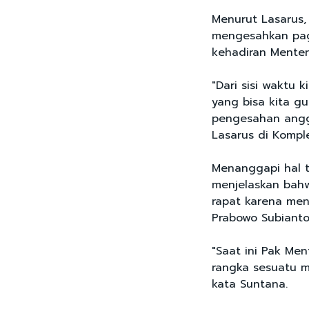
Menurut Lasarus
mengesahkan pag
kehadiran Menter
"Dari sisi waktu 
yang bisa kita g
pengesahan angga
Lasarus di Komple
Menanggapi hal t
menjelaskan bah
rapat karena me
Prabowo Subianto
"Saat ini Pak Me
rangka sesuatu m
kata Suntana.