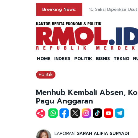
ng
Breaking News:
10 Saksi Diperiksa Us
HOME
INDEKS
POLITIK
BISNIS
TEKNO
N
Politik
Menhub Kembali Absen, Ko
Pagu Anggaran
LAPORAN:
SARAH ALIFIA SURYADI