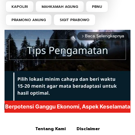
KAPOLRI
MAHKAMAH AGUNG
PBNU
PRAMONO ANUNG
SIGIT PRABOWO
Baca Selengkapnya
arrow_forward_ios
Mute
Tentang Kami
Disclaimer