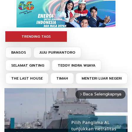
TRENDING TAGS
BANSOS
JUJU PURWANTORO
SELAMAT GINTING
TEDDY INDRA WIJAYA
THE LAST HOUSE
TIMAH
MENTERI LUAR NEGERI
Baca Selengkapnya
arrow_forward_ios