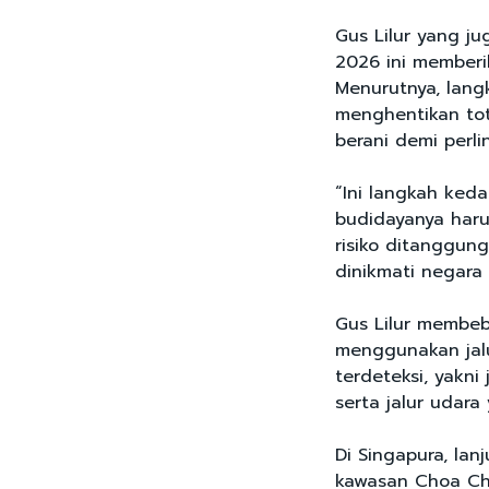
Gus Lilur yang j
2026 ini memberi
Menurutnya, lang
menghentikan tot
berani demi perl
“Ini langkah keda
budidayanya harus
risiko ditanggung
dinikmati negara
Gus Lilur membeb
menggunakan jalu
terdeteksi, yakni
serta jalur udar
Di Singapura, lan
kawasan Choa Ch