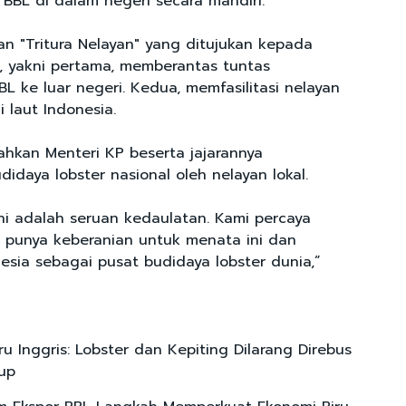
BL di dalam negeri secara mandiri.
an "Tritura Nelayan" yang ditujukan kepada
, yakni pertama, memberantas tuntas
L ke luar negeri. Kedua, memfasilitasi nelayan
 laut Indonesia.
ahkan Menteri KP beserta jajarannya
daya lobster nasional oleh nelayan lokal.
ini adalah seruan kedaulatan. Kami percaya
 punya keberanian untuk menata ini dan
esia sebagai pusat budidaya lobster dunia,”
u Inggris: Lobster dan Kepiting Dilarang Direbus
up