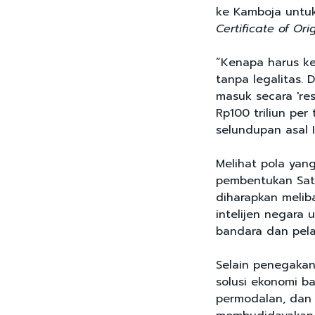
ke Kamboja untu
Certificate of Ori
“Kenapa harus k
tanpa legalitas. 
masuk secara 'res
Rp100 triliun per
selundupan asal I
Melihat pola yan
pembentukan Sat
diharapkan meliba
intelijen negara
bandara dan pel
Selain penegaka
solusi ekonomi bag
permodalan, dan