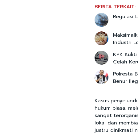
BERITA TERKAIT:
Regulasi 
Maksimalk
Industri L
KPK Kulit
Celah Kor
Polresta 
Benur Ileg
Kasus penyelundu
hukum biasa, mel
sangat terorganisi
lokal dan membia
justru dinikmati n