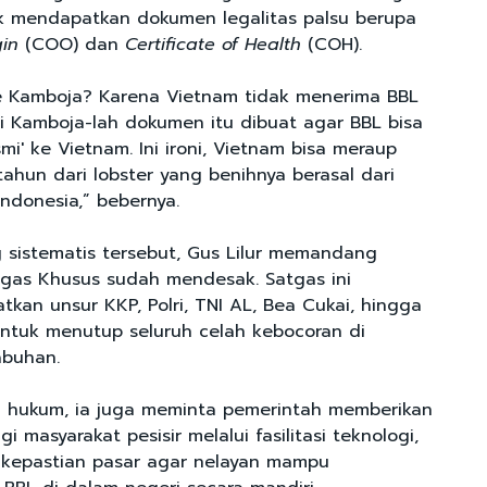
k mendapatkan dokumen legalitas palsu berupa
gin
(COO) dan
Certificate of Health
(COH).
e Kamboja? Karena Vietnam tidak menerima BBL
Di Kamboja-lah dokumen itu dibuat agar BBL bisa
mi' ke Vietnam. Ini ironi, Vietnam bisa meraup
 tahun dari lobster yang benihnya berasal dari
ndonesia,” bebernya.
g sistematis tersebut, Gus Lilur memandang
gas Khusus sudah mendesak. Satgas ini
tkan unsur KKP, Polri, TNI AL, Bea Cukai, hingga
 untuk menutup seluruh celah kebocoran di
abuhan.
n hukum, ia juga meminta pemerintah memberikan
i masyarakat pesisir melalui fasilitasi teknologi,
 kepastian pasar agar nelayan mampu