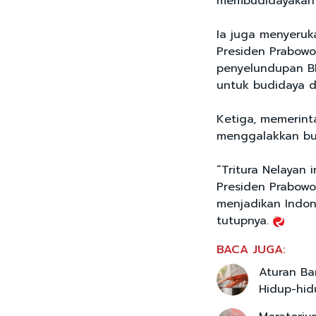
membudidayakan B
Ia juga menyeruk
Presiden Prabowo
penyelundupan BB
untuk budidaya di
Ketiga, memerint
menggalakkan budi
“Tritura Nelayan 
Presiden Prabowo
menjadikan Indon
tutupnya.
BACA JUGA:
Aturan Bar
Hidup-hid