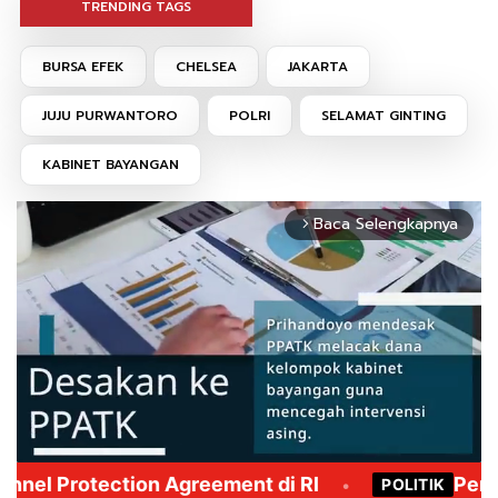
TRENDING TAGS
BURSA EFEK
CHELSEA
JAKARTA
JUJU PURWANTORO
POLRI
SELAMAT GINTING
KABINET BAYANGAN
Baca Selengkapnya
arrow_forward_ios