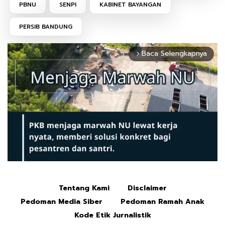
PBNU
SENPI
KABINET BAYANGAN
PERSIB BANDUNG
Baca Selengkapnya
arrow_forward_ios
Tentang Kami
Disclaimer
Mute
Pedoman Media Siber
Pedoman Ramah Anak
Kode Etik Jurnalistik