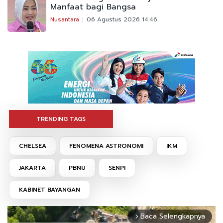
Manfaat bagi Bangsa
Nusantara
06 Agustus 2026 14:46
TRENDING TAGS
CHELSEA
FENOMENA ASTRONOMI
IKM
JAKARTA
PBNU
SENPI
KABINET BAYANGAN
Baca Selengkapnya
arrow_forward_ios