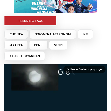
TRENDING TAGS
CHELSEA
FENOMENA ASTRONOMI
IKM
JAKARTA
PBNU
SENPI
KABINET BAYANGAN
Baca Selengkapnya
arrow_forward_ios