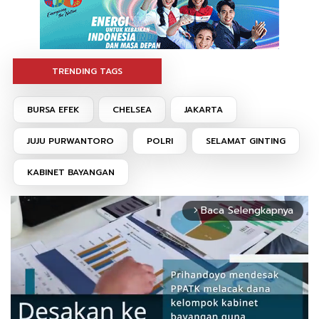
TRENDING TAGS
BURSA EFEK
CHELSEA
JAKARTA
JUJU PURWANTORO
POLRI
SELAMAT GINTING
KABINET BAYANGAN
Baca Selengkapnya
arrow_forward_ios