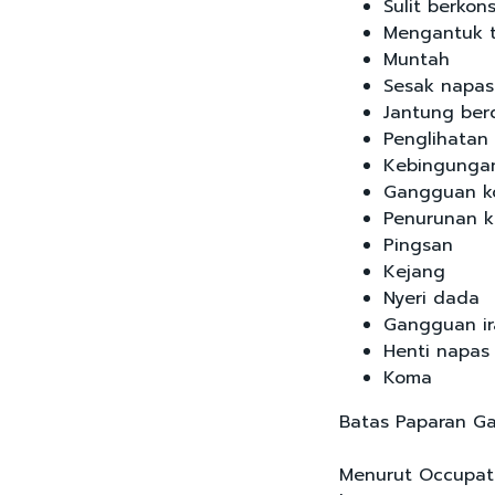
Sulit berkon
Mengantuk t
Muntah
Sesak napas
Jantung ber
Penglihatan
Kebingunga
Gangguan ko
Penurunan k
Pingsan
Kejang
Nyeri dada
Gangguan ir
Henti napas
Koma
Batas Paparan G
Menurut Occupati