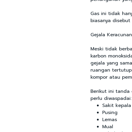
Gas ini tidak han
biasanya disebut d
Gejala Keracuna
Meski tidak berb
karbon monoksida 
gejala yang sama
ruangan tertutup
kompor atau pema
Berikut ini tand
perlu diwaspadai:
Sakit kepala
Pusing
Lemas
Mual