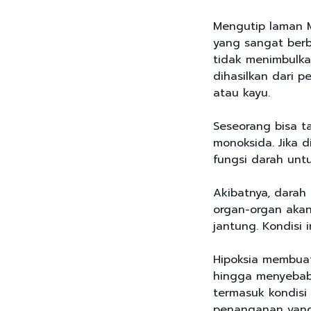
Mengutip laman M
yang sangat berb
tidak menimbulka
dihasilkan dari p
atau kayu.
Seseorang bisa t
monoksida. Jika 
fungsi darah unt
Akibatnya, darah
organ-organ akan
jantung. Kondisi i
Hipoksia membuat
hingga menyebab
termasuk kondis
penanganan yang