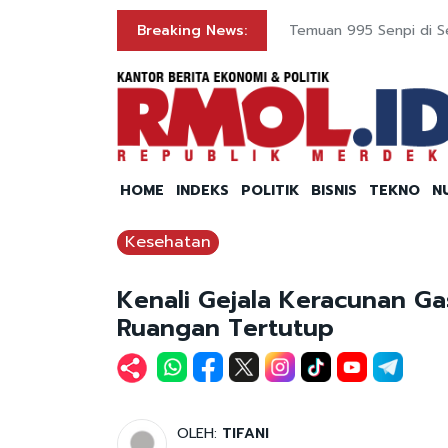
Breaking News:
Temuan 995 Senpi di Sek
HOME
INDEKS
POLITIK
BISNIS
TEKNO
N
Kesehatan
Kenali Gejala Keracunan G
Ruangan Tertutup
OLEH:
TIFANI