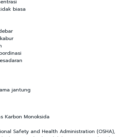
sentrasi
idak biasa
debar
 kabur
n
ordinasi
esadaran
ama jantung
as Karbon Monoksida
onal Safety and Health Administration (OSHA),