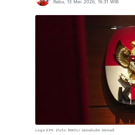
Rabu, 13 Mei 2026, 16:31 WIB
Logo KPK. (Foto: RMOL/ Jamaludin Akmal)