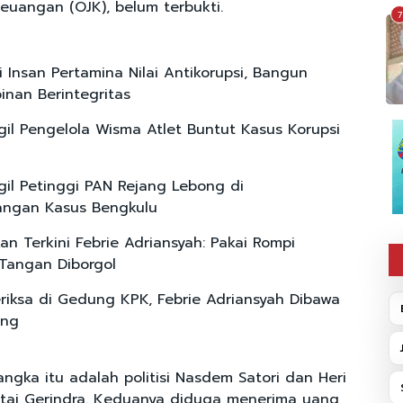
keuangan (OJK), belum terbukti.
7
i Insan Pertamina Nilai Antikorupsi, Bangun
nan Berintegritas
il Pengelola Wisma Atlet Buntut Kasus Korupsi
il Petinggi PAN Rejang Lebong di
ngan Kasus Bengkulu
n Terkini Febrie Adriansyah: Pakai Rompi
Tangan Diborgol
eriksa di Gedung KPK, Febrie Adriansyah Dibawa
ung
ngka itu adalah politisi Nasdem Satori dan Heri
tai Gerindra. Keduanya diduga menerima uang