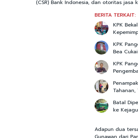
(CSR) Bank Indonesia, dan otoritas jasa 
BERITA TERKAIT:
KPK Bekal
Kepemimpi
KPK Pangg
Bea Cukai
KPK Pangg
Pengemba
Penampaka
Tahanan, 
Batal Dip
ke Kejag
Adapun dua tersa
Gunawan dari Par