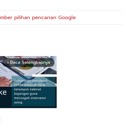
mber pilihan pencarian Google
Baca Selengkapnya
arrow_forward_ios
Mute