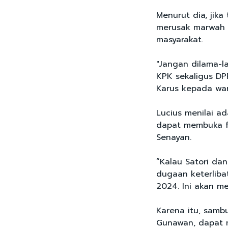
Menurut dia, jik
merusak marwah 
masyarakat.
"Jangan dilama-
KPK sekaligus DPR
Karus kepada war
Lucius menilai a
dapat membuka f
Senayan.
“Kalau Satori da
dugaan keterliba
2024. Ini akan m
Karena itu, samb
Gunawan, dapat 