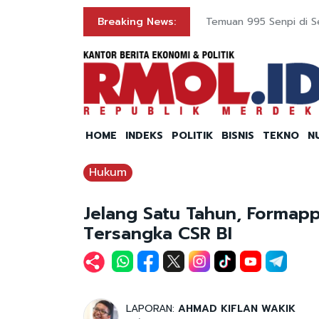
Breaking News:
Temuan 995 Senpi di Sek
HOME
INDEKS
POLITIK
BISNIS
TEKNO
N
Hukum
Jelang Satu Tahun, Formap
Tersangka CSR BI
LAPORAN:
AHMAD KIFLAN WAKIK