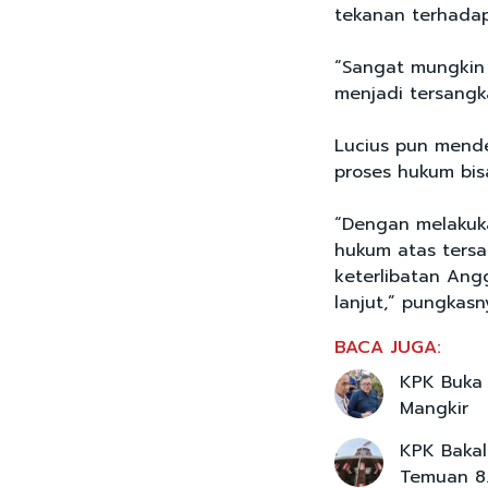
tekanan terhada
“Sangat mungkin
menjadi tersangka
Lucius pun mend
proses hukum bis
“Dengan melakuk
hukum atas tersa
keterlibatan Angg
lanjut,” pungkasn
BACA JUGA:
KPK Buka 
Mangkir
KPK Bakal
Temuan 8.