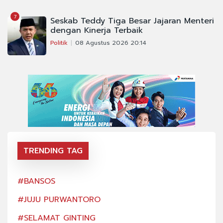
7
Seskab Teddy Tiga Besar Jajaran Menteri
dengan Kinerja Terbaik
Politik
08 Agustus 2026 20:14
TRENDING TAG
#BANSOS
#BA
#JUJU PURWANTORO
#JU
#SELAMAT GINTING
#SE