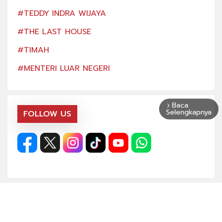
#TEDDY INDRA WIJAYA
#TE
#THE LAST HOUSE
#TH
#TIMAH
#TI
#MENTERI LUAR NEGERI
#ME
Baca
arrow_forward_ios
Selengkapnya
FOLLOW US