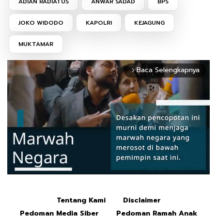
ADIAN RADIATUS
ANWAR SADAD
BPS
JOKO WIDODO
KAPOLRI
KEJAGUNG
MUKTAMAR
Baca Selengkapnya
arrow_forward_ios
Tentang Kami
Disclaimer
Mute
Pedoman Media Siber
Pedoman Ramah Anak