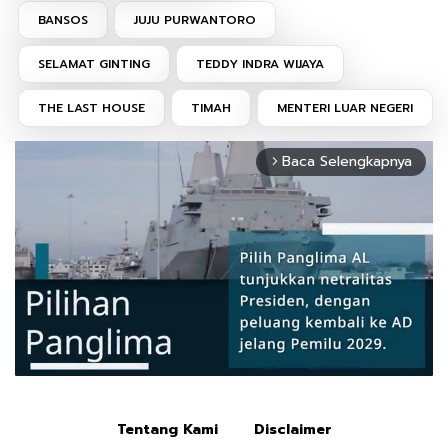
BANSOS
JUJU PURWANTORO
SELAMAT GINTING
TEDDY INDRA WIJAYA
THE LAST HOUSE
TIMAH
MENTERI LUAR NEGERI
Baca Selengkapnya
arrow_forward_ios
Tentang Kami
Disclaimer
Mute