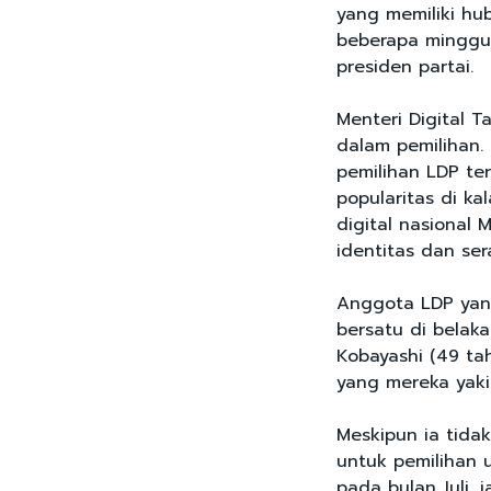
yang memiliki h
beberapa minggu 
presiden partai.
Menteri Digital T
dalam pemilihan. 
pemilihan LDP te
popularitas di ka
digital nasional
identitas dan se
Anggota LDP ya
bersatu di bela
Kobayashi (49 ta
yang mereka yaki
Meskipun ia tid
untuk pemilihan
pada bulan Juli, 