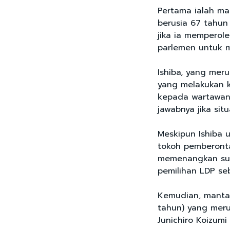
Pertama ialah ma
berusia 67 tahun
jika ia memperol
parlemen untuk m
Ishiba, yang mer
yang melakukan k
kepada wartawan
jawabnya jika situ
Meskipun Ishiba 
tokoh pemberont
memenangkan suar
pemilihan LDP se
Kemudian, mantan
tahun) yang meru
Junichiro Koizumi