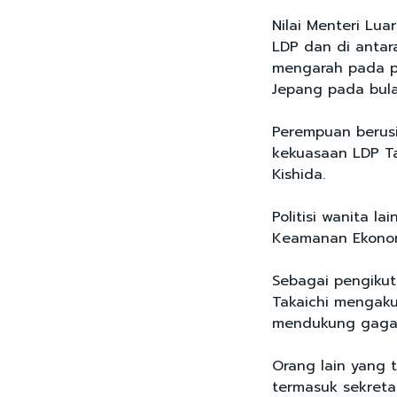
Nilai Menteri Lu
LDP dan di anta
mengarah pada p
Jepang pada bul
Perempuan berusia
kekuasaan LDP Ta
Kishida.
Politisi wanita l
Keamanan Ekonomi
Sebagai pengiku
Takaichi mengak
mendukung gagasa
Orang lain yang 
termasuk sekretar