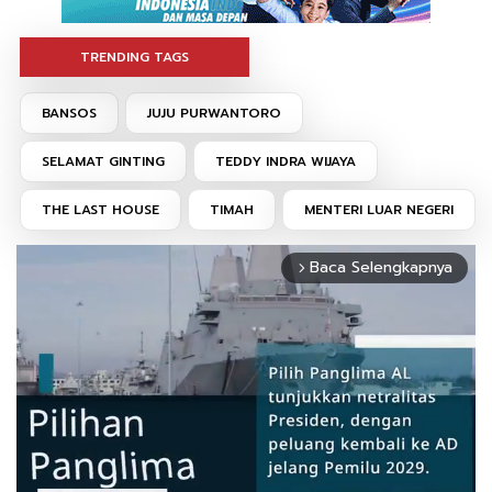
TRENDING TAGS
BANSOS
JUJU PURWANTORO
SELAMAT GINTING
TEDDY INDRA WIJAYA
THE LAST HOUSE
TIMAH
MENTERI LUAR NEGERI
Baca Selengkapnya
arrow_forward_ios