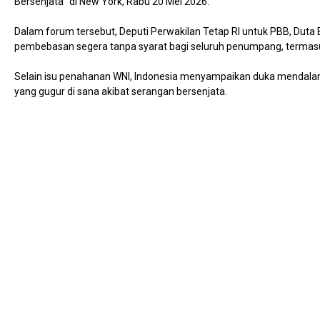
Bersenjata” di New York, Rabu 20 Mei 2026.
Dalam forum tersebut, Deputi Perwakilan Tetap RI untuk PBB, Duta 
pembebasan segera tanpa syarat bagi seluruh penumpang, termasu
Selain isu penahanan WNI, Indonesia menyampaikan duka mendalam
yang gugur di sana akibat serangan bersenjata.