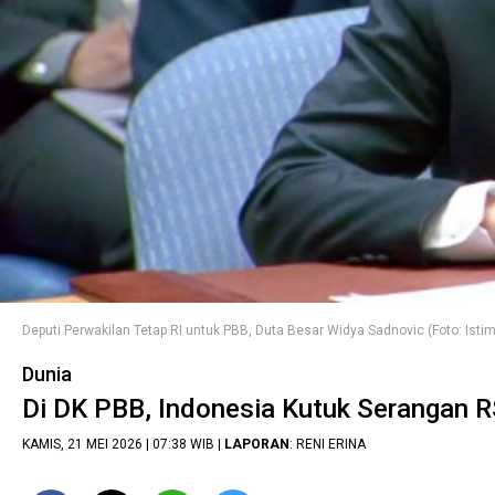
Deputi Perwakilan Tetap RI untuk PBB, Duta Besar Widya Sadnovic (Foto: Isti
Dunia
Di DK PBB, Indonesia Kutuk Serangan 
KAMIS, 21 MEI 2026 | 07:38 WIB |
LAPORAN
: RENI ERINA