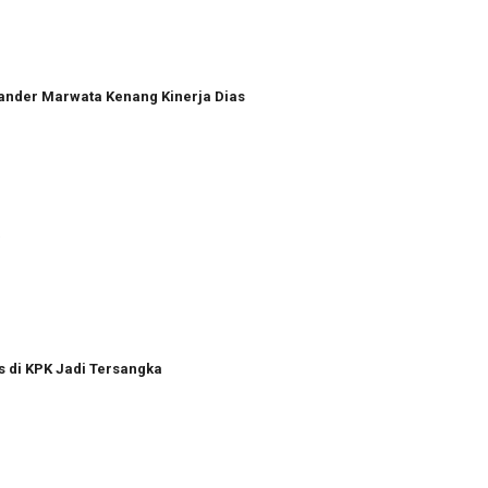
xander Marwata Kenang Kinerja Dias
a
s di KPK Jadi Tersangka