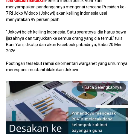
Peneliti media politik Buni Yani
menyampaikan pandangannya mengenai rencana Presiden ke-
7 RI Joko Widodo (Jokowi) akan keliling Indonesia usai
menyatakan 99 persen pulih.
"Jokowi boleh keliling Indonesia. Satu syaratnya: dia harus bawa
ijazahnya dan tunjukkan ke semua orang yang dia temui," tulis
Buni Yani, dikutip dari akun Facebook pribadinya, Rabu 20 Mei
2026.
Postingan tersebut ramai dikomentari warganet yang umumnya
merespons mustahil dilakukan Jokowi.
Baca Selengkapnya
arrow_forward_ios