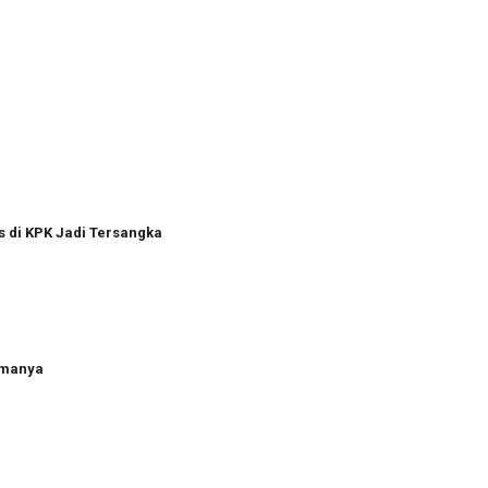
a
s di KPK Jadi Tersangka
amanya