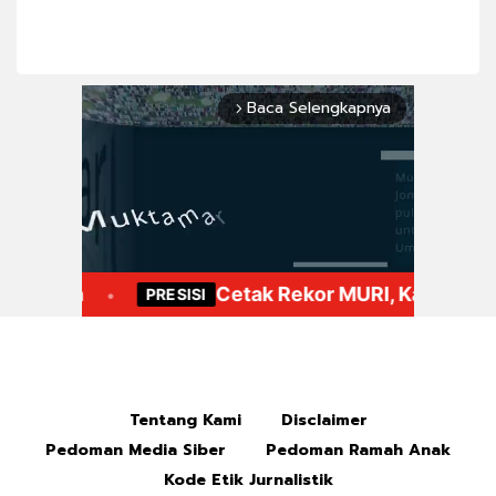
Baca Selengkapnya
arrow_forward_ios
Mute
Tentang Kami
Disclaimer
Pedoman Media Siber
Pedoman Ramah Anak
Kode Etik Jurnalistik