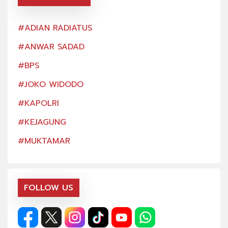
#ADIAN RADIATUS
#AD
#ANWAR SADAD
#AN
#BPS
#BP
#JOKO WIDODO
#JO
#KAPOLRI
#KA
#KEJAGUNG
#KE
#MUKTAMAR
#MU
FOLLOW US