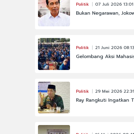
Politik
07 Juli 2026 13:01
#FENOMENA LANGIT
Bukan Negarawan, Jokowi
#KAPOLRI
#MAHKAMAH AGUNG
#PBNU
Politik
21 Juni 2026 08:1
#PRAMONO ANUNG
Gelombang Aksi Mahas
#SIGIT PRABOWO
Politik
29 Mei 2026 22:3
Ray Rangkuti Ingatkan 