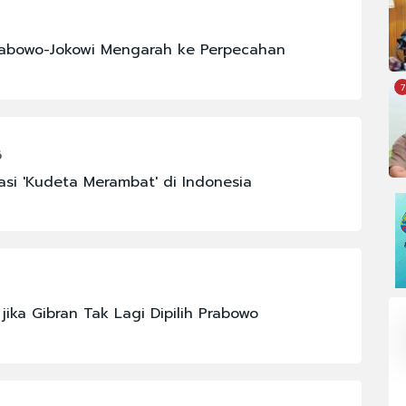
abowo-Jokowi Mengarah ke Perpecahan
7
6
asi 'Kudeta Merambat' di Indonesia
3
jika Gibran Tak Lagi Dipilih Prabowo
OMI
#FENOMENA ASTRONOMI