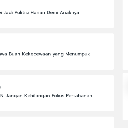
#FENOMENA LANGIT
 Jadi Politisi Harian Demi Anaknya
#KAPOLRI
#MAHKAMAH AGUNG
#PBNU
3
#PRAMONO ANUNG
iswa Buah Kekecewaan yang Menumpuk
#SIGIT PRABOWO
9
TNI Jangan Kehilangan Fokus Pertahanan