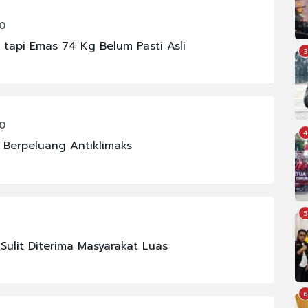
00
 tapi Emas 74 Kg Belum Pasti Asli
3
00
4
 Berpeluang Antiklimaks
5
Sulit Diterima Masyarakat Luas
6