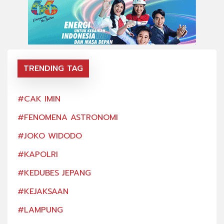
TRENDING TAG
#CAK IMIN
#CA
#FENOMENA ASTRONOMI
#FE
#JOKO WIDODO
#JO
#KAPOLRI
#KA
#KEDUBES JEPANG
#KE
#KEJAKSAAN
#KE
#LAMPUNG
#LA