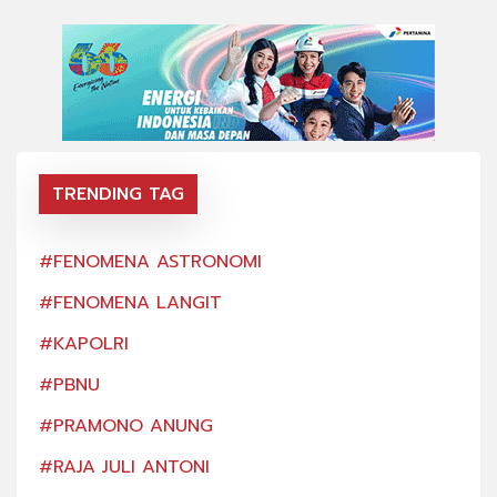
TRENDING TAG
#FENOMENA ASTRONOMI
#FE
#FENOMENA LANGIT
#FE
#KAPOLRI
#KA
#PBNU
#PB
#PRAMONO ANUNG
#PR
#RAJA JULI ANTONI
#RA