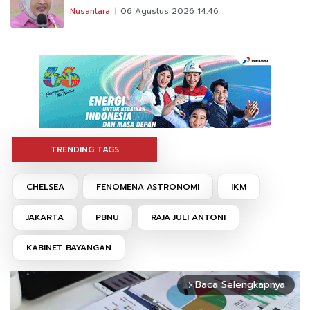
Nusantara
06 Agustus 2026 14:46
TRENDING TAGS
CHELSEA
FENOMENA ASTRONOMI
IKM
JAKARTA
PBNU
RAJA JULI ANTONI
KABINET BAYANGAN
Baca Selengkapnya
arrow_forward_ios