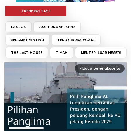
TRENDING TAGS
BANSOS
JUJU PURWANTORO
SELAMAT GINTING
TEDDY INDRA WIJAYA
THE LAST HOUSE
TIMAH
MENTERI LUAR NEGERI
Baca Selengkapnya
arrow_forward_ios