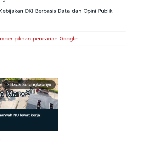
Kebijakan DKI Berbasis Data dan Opini Publik
mber pilihan pencarian Google
Baca Selengkapnya
arrow_forward_ios