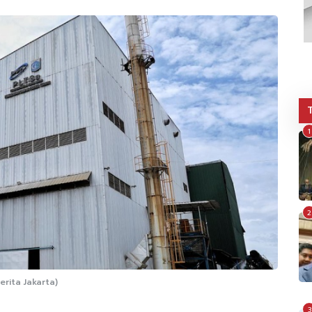
1
2
rita Jakarta)
3