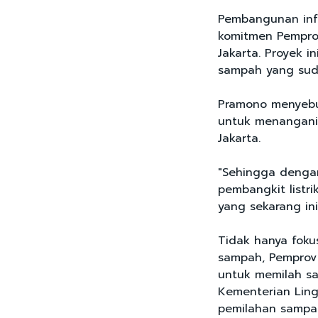
Pembangunan infr
komitmen Pempro
Jakarta. Proyek i
sampah yang suda
Pramono menyebut
untuk menangani
Jakarta.
"Sehingga dengan
pembangkit listr
yang sekarang ini
Tidak hanya fok
sampah, Pemprov 
untuk memilah s
Kementerian Ling
pemilahan sampah