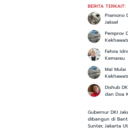
BERITA TERKAIT:
Pramono D
Jaksel
Pemprov D
Kekhawati
Fahira Id
Kemarau
Mal Mulai
Kekhawat
Dishub DK
dan Doa 
Gubernur DKI Ja
dibangun di Bant
Sunter, Jakarta Ut