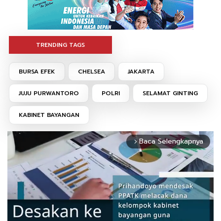
TRENDING TAGS
BURSA EFEK
CHELSEA
JAKARTA
JUJU PURWANTORO
POLRI
SELAMAT GINTING
KABINET BAYANGAN
Baca Selengkapnya
arrow_forward_ios