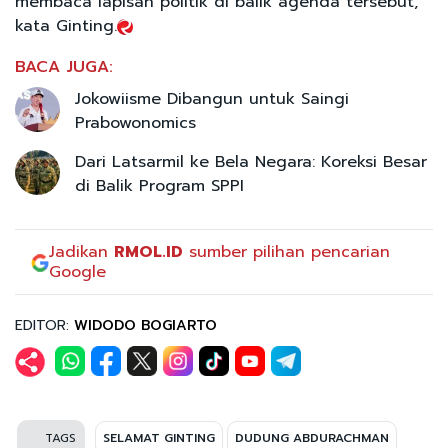
membaca lapisan politik di balik agenda tersebut,"
kata Ginting.
BACA JUGA:
Jokowiisme Dibangun untuk Saingi
Prabowonomics
Dari Latsarmil ke Bela Negara: Koreksi Besar
di Balik Program SPPI
Jadikan
RMOL.ID
sumber pilihan pencarian
Google
EDITOR:
WIDODO BOGIARTO
TAGS
SELAMAT GINTING
DUDUNG ABDURACHMAN