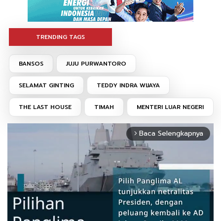
TRENDING TAGS
BANSOS
JUJU PURWANTORO
SELAMAT GINTING
TEDDY INDRA WIJAYA
THE LAST HOUSE
TIMAH
MENTERI LUAR NEGERI
Baca Selengkapnya
arrow_forward_ios