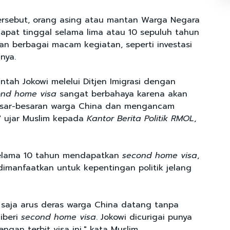
ersebut, orang asing atau mantan Warga Negara
dapat tinggal selama lima atau 10 sepuluh tahun
an berbagai macam kegiatan, seperti investasi
nya.
ntah Jokowi melelui Ditjen Imigrasi dengan
ond home visa
sangat berbahaya karena akan
besar-besaran warga China dan mengancam
," ujar Muslim kepada
Kantor Berita Politik RMOL
,
 selama 10 tahun mendapatkan
second home visa
,
imanfaatkan untuk kepentingan politik jelang
saja arus deras warga China datang tanpa
diberi
second home visa
. Jokowi dicurigai punya
ngan terbit visa ini," kata Muslim.