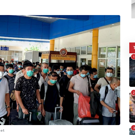
1
2
3
Net