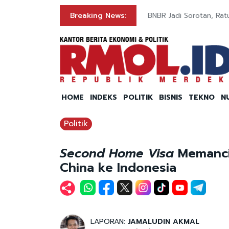
Breaking News:
BNBR Jadi Sorotan, Rat
HOME
INDEKS
POLITIK
BISNIS
TEKNO
N
Politik
Second Home Visa
Memanci
China ke Indonesia
LAPORAN:
JAMALUDIN AKMAL