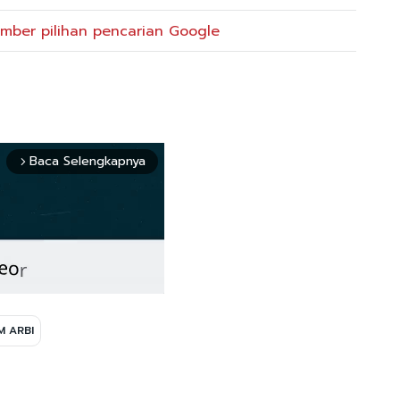
mber pilihan pencarian Google
Baca Selengkapnya
arrow_forward_ios
M ARBI
Mute