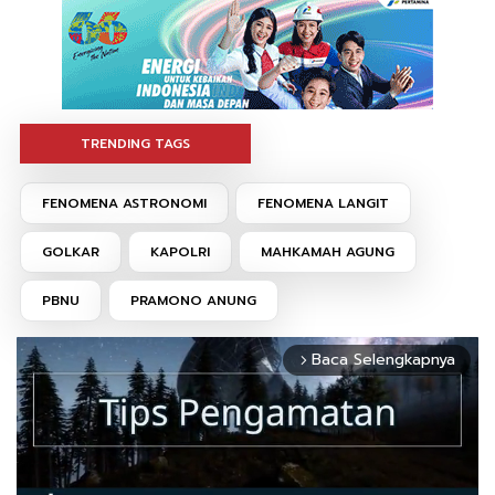
TRENDING TAGS
FENOMENA ASTRONOMI
FENOMENA LANGIT
GOLKAR
KAPOLRI
MAHKAMAH AGUNG
PBNU
PRAMONO ANUNG
Baca Selengkapnya
arrow_forward_ios