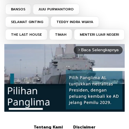
BANSOS
JUJU PURWANTORO
SELAMAT GINTING
TEDDY INDRA WIJAYA
THE LAST HOUSE
TIMAH
MENTERI LUAR NEGERI
Baca Selengkapnya
arrow_forward_ios
Tentang Kami
Disclaimer
Mute