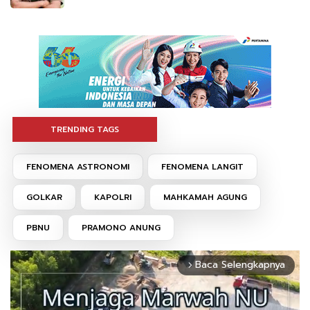
TRENDING TAGS
FENOMENA ASTRONOMI
FENOMENA LANGIT
GOLKAR
KAPOLRI
MAHKAMAH AGUNG
PBNU
PRAMONO ANUNG
Baca Selengkapnya
arrow_forward_ios