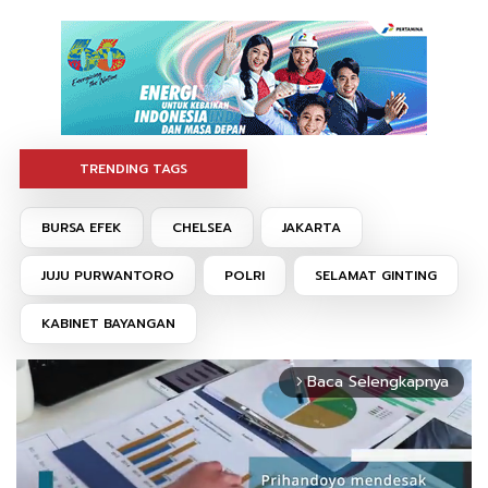
TRENDING TAGS
BURSA EFEK
CHELSEA
JAKARTA
JUJU PURWANTORO
POLRI
SELAMAT GINTING
KABINET BAYANGAN
Baca Selengkapnya
arrow_forward_ios