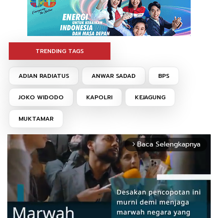
TRENDING TAGS
ADIAN RADIATUS
ANWAR SADAD
BPS
JOKO WIDODO
KAPOLRI
KEJAGUNG
MUKTAMAR
Baca Selengkapnya
arrow_forward_ios