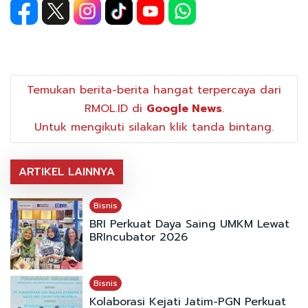
Temukan berita-berita hangat terpercaya dari
RMOL.ID di
Google News
.
Untuk mengikuti silakan klik tanda bintang.
ARTIKEL LAINNYA
Bisnis
BRI Perkuat Daya Saing UMKM Lewat
BRIncubator 2026
Bisnis
Kolaborasi Kejati Jatim-PGN Perkuat