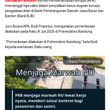
Komisi Pemberantasan Korupsi (KPK)
memanggil tiga saksi dalam penyidikan kasus dugaan korupsi
pengadaan iklan di Bank Pembangunan Daerah Jawa Barat dan
Banten (Bank BJB).
Juru Bicara KPK, Budi Prasetyo, mengatakan pemeriksaan
dilakukan pada Rabu 8 Juli 2026 di Polrestabes Bandung.
"Pemeriksaan dilakukan di Polrestabes Bandung," kata Budi
kepada wartawan, Rabu siang.
Baca Selengkapnya
arrow_forward_ios