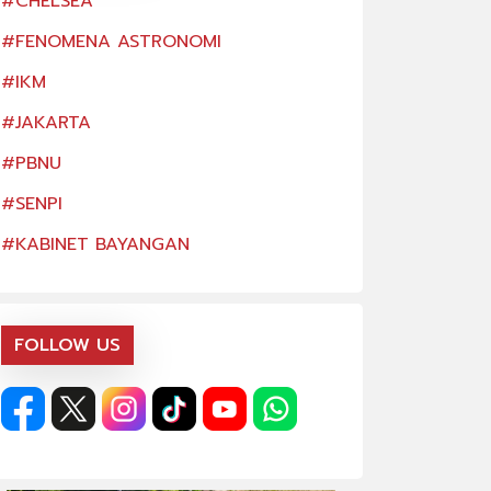
#CHELSEA
#CHELSEA
#FENOMENA ASTRONOMI
#FENOMENA AS
#IKM
#IKM
#JAKARTA
#JAKARTA
#PBNU
#PBNU
#SENPI
#SENPI
#KABINET BAYANGAN
#KABINET BAYA
FOLLOW US