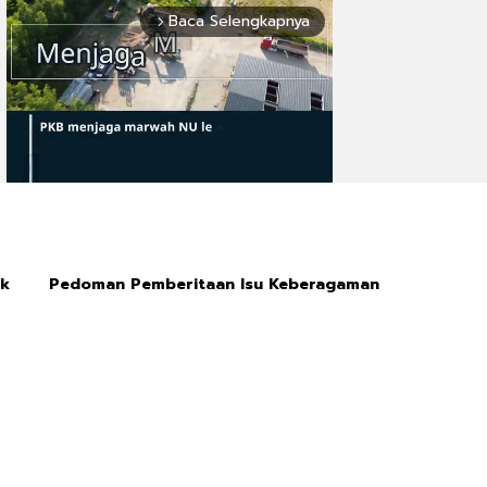
Baca Selengkapnya
arrow_forward_ios
Mute
ik
Pedoman Pemberitaan Isu Keberagaman