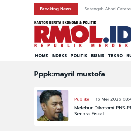
Breaking News:
Setengah Abad Catatan
HOME
INDEKS
POLITIK
BISNIS
TEKNO
N
Pppk:mayril mustofa
Publika
16 Mei 2026 03:
Melebur Dikotomi PNS-P
Secara Fiskal