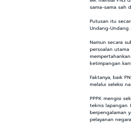
MK menilai PNS 
sama-sama sah d
Putusan itu sec
Undang-Undang A
Namun secara sub
persoalan utama 
mempertahankan 
ketimpangan karie
Faktanya, baik 
melalui seleksi n
PPPK mengisi sekt
teknis lapangan.
berpengalaman y
pelayanan negar