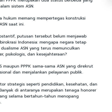
dan PPPK merupakan dua status berbeda yang
alam sistem ASN.
ara hukum memang mempertegas konstruksi
SN saat ini.
stantif, putusan tersebut belum menjawab
birokrasi Indonesia: mengapa negara tetap
dualisme ASN yang terus memunculkan
r, psikologis, dan kesejahteraan?
PNS maupun PPPK sama-sama ASN yang direkrut
asional dan menjalankan pelayanan publik.
or strategis seperti pendidikan, kesehatan, dan
 Banyak di antaranya merupakan tenaga honorer
ang selama bertahun-tahun menopang
a.