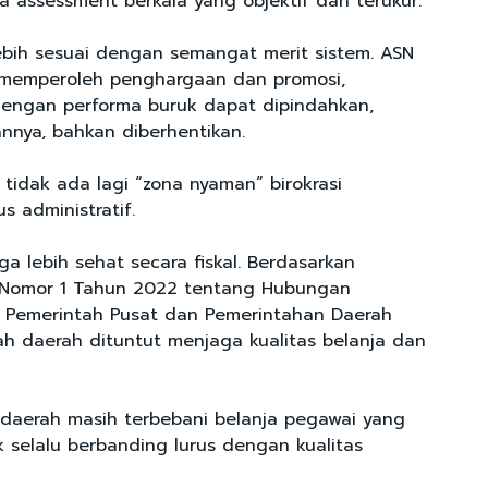
a assessment berkala yang objektif dan terukur.
lebih sesuai dengan semangat merit sistem. ASN
i memperoleh penghargaan dan promosi,
engan performa buruk dapat dipindahkan,
annya, bahkan diberhentikan.
tidak ada lagi “zona nyaman” birokrasi
s administratif.
ga lebih sehat secara fiskal. Berdasarkan
Nomor 1 Tahun 2022 tentang Hubungan
 Pemerintah Pusat dan Pemerintahan Daerah
ah daerah dituntut menjaga kualitas belanja dan
 daerah masih terbebani belanja pegawai yang
k selalu berbanding lurus dengan kualitas