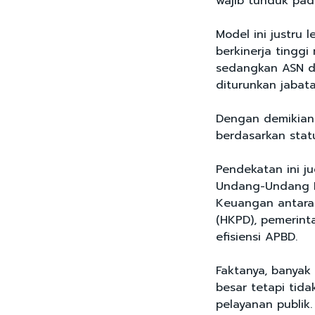
wajib tunduk pad
Model ini justru 
berkinerja tingg
sedangkan ASN d
diturunkan jabat
Dengan demikian 
berdasarkan statu
Pendekatan ini ju
Undang-Undang 
Keuangan antara
(HKPD), pemerint
efisiensi APBD.
Faktanya, banyak
besar tetapi tida
pelayanan publik.