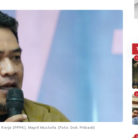
1
2
rja (PPPK), Mayril Mustofa. (Foto: Dok. Pribadi)
3