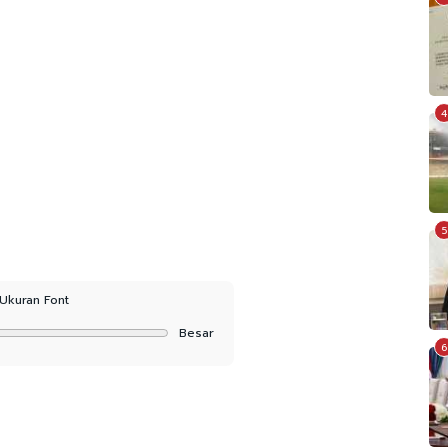
4
5
Ukuran Font
Besar
6