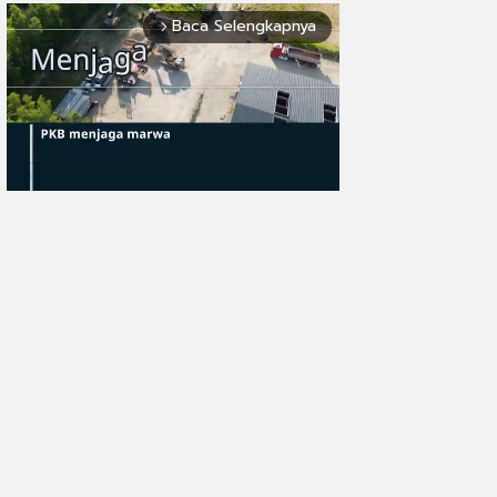
Baca Selengkapnya
arrow_forward_ios
Mute