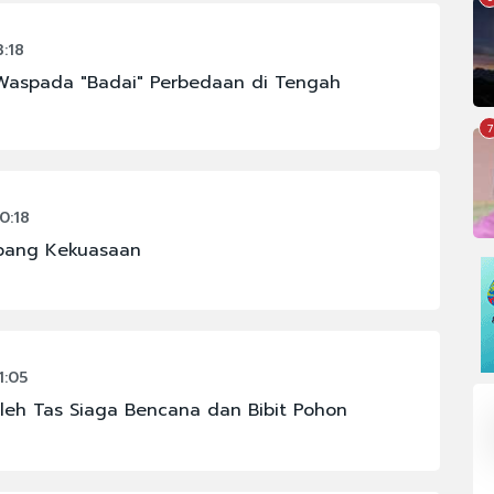
:18
: Waspada "Badai" Perbedaan di Tengah
7
0:18
bang Kekuasaan
1:05
leh Tas Siaga Bencana dan Bibit Pohon
#CHELSEA