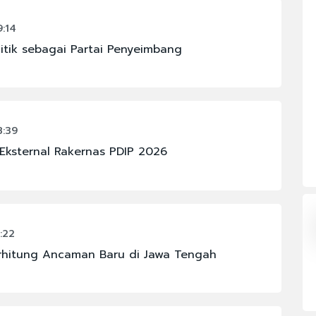
OMI
#FENOMENA ASTRONOMI
9:14
litik sebagai Partai Penyeimbang
#IKM
#JAKARTA
#PBNU
#RAJA JULI ANTONI
8:39
Eksternal Rakernas PDIP 2026
N
#KABINET BAYANGAN
:22
rhitung Ancaman Baru di Jawa Tengah