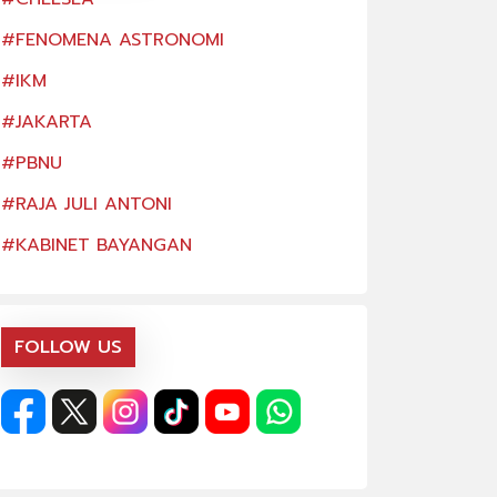
#FENOMENA ASTRONOMI
#FENOMENA AS
#IKM
#IKM
#JAKARTA
#JAKARTA
#PBNU
#PBNU
#RAJA JULI ANTONI
#RAJA JULI ANTO
#KABINET BAYANGAN
#KABINET BAYA
FOLLOW US