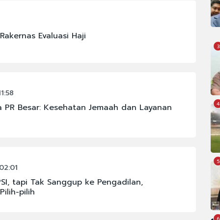
akernas Evaluasi Haji
3
1:58
4
a PR Besar: Kesehatan Jemaah dan Layanan
5
02:01
PSI, tapi Tak Sanggup ke Pengadilan,
ilih-pilih
6