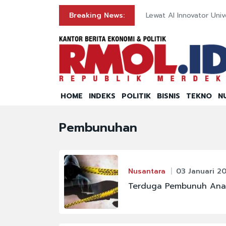
8 Orang
Breaking News:
Lewat AI Innovator Univ
HOME
INDEKS
POLITIK
BISNIS
TEKNO
N
Pembunuhan
Nusantara
03 Januari 20
Terduga Pembunuh Anak 