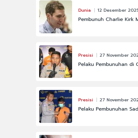
Dunia
12 Desember 2025
#FENOMENA ASTRON
Pembunuh Charlie Kirk 
#IKM
#JAKARTA
#PBNU
Presisi
27 November 202
#RAJA JULI ANTONI
Pelaku Pembunuhan di 
#KABINET BAYANGA
Presisi
27 November 202
Pelaku Pembunuhan Sadi