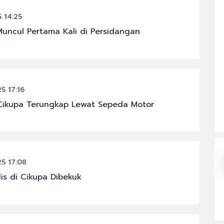
 14:25
OMI
#FENOMENA ASTRONOMI
Muncul Pertama Kali di Persidangan
#IKM
#JAKARTA
#PBNU
5 17:16
#RAJA JULI ANTONI
Cikupa Terungkap Lewat Sepeda Motor
N
#KABINET BAYANGAN
5 17:08
s di Cikupa Dibekuk