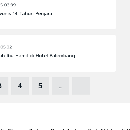
5 03:39
vonis 14 Tahun Penjara
 05:02
h Ibu Hamil di Hotel Palembang
3
4
5
...