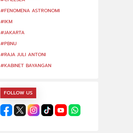
#FENOMENA ASTRONOMI
#FENOMENA AS
#IKM
#IKM
#JAKARTA
#JAKARTA
#PBNU
#PBNU
#RAJA JULI ANTONI
#RAJA JULI ANTO
#KABINET BAYANGAN
#KABINET BAYA
FOLLOW US