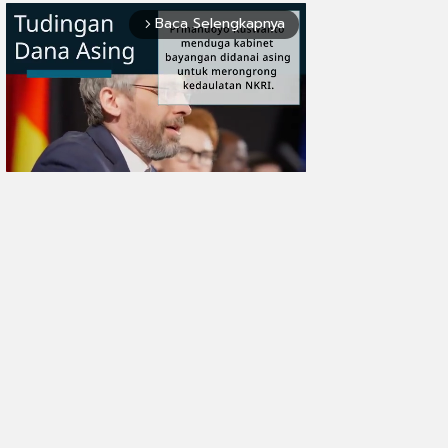
Baca Selengkapnya
arrow_forward_ios
Mute