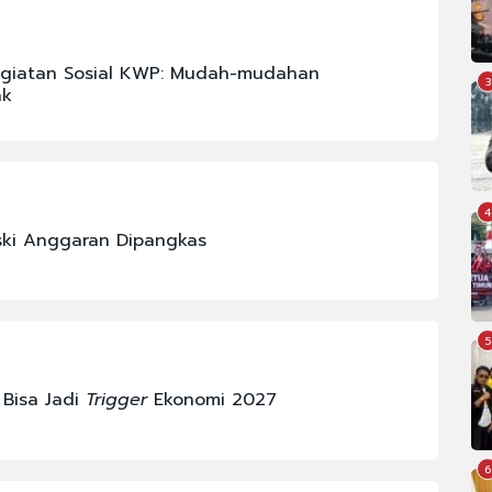
egiatan Sosial KWP: Mudah-mudahan
3
ak
4
ski Anggaran Dipangkas
5
 Bisa Jadi
Trigger
Ekonomi 2027
6