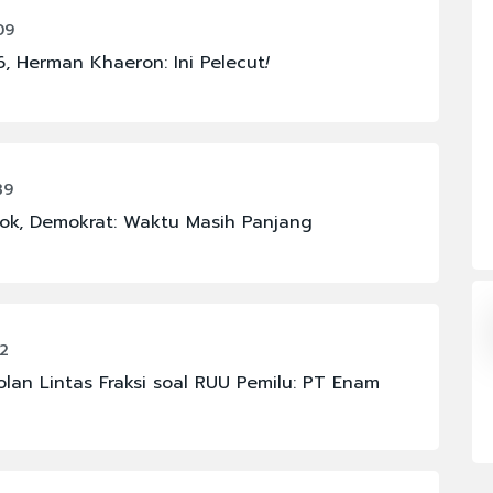
#FENOMENA LANGIT
09
#KAPOLRI
 Herman Khaeron: Ini Pelecut
!
#MAHKAMAH AGUNG
#PBNU
#PRAMONO ANUNG
39
#SIGIT PRABOWO
ok, Demokrat: Waktu Masih Panjang
22
an Lintas Fraksi soal RUU Pemilu: PT Enam