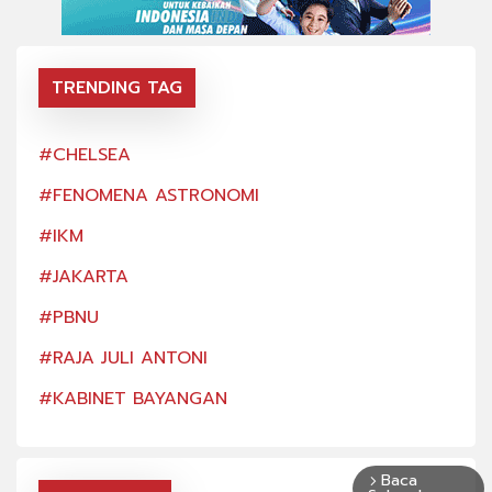
TRENDING TAG
#CHELSEA
#CH
#FENOMENA ASTRONOMI
#FE
#IKM
#IK
#JAKARTA
#JA
#PBNU
#PB
#RAJA JULI ANTONI
#RA
#KABINET BAYANGAN
#KA
Baca
arrow_forward_ios