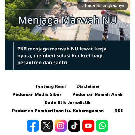
Baca Selengkapnya
arrow_forward_ios
Tentang Kami
Disclaimer
Mute
Pedoman Media Siber
Pedoman Ramah Anak
Kode Etik Jurnalistik
Pedoman Pemberitaan Isu Keberagaman
RSS