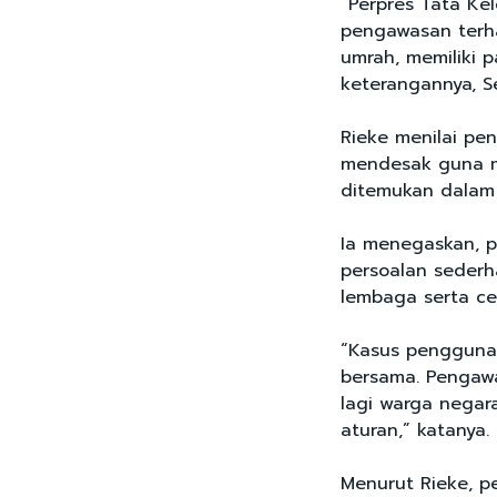
“Perpres Tata Ke
pengawasan terha
umrah, memiliki 
keterangannya, Se
Rieke menilai pe
mendesak guna me
ditemukan dalam 
Ia menegaskan, p
persoalan sederh
lembaga serta cel
“Kasus penggunaa
bersama. Pengawa
lagi warga negara
aturan,” katanya.
Menurut Rieke, p