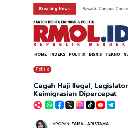
Ini Sebabnya
Breaking News:
Bawaslu Campus Connect
HOME
INDEKS
POLITIK
BISNIS
TEKNO
N
Politik
Cegah Haji Ilegal, Legislato
Keimigrasian Dipercepat
LAPORAN:
FAISAL ARISTAMA