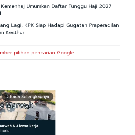
n Kemenhaj Umumkan Daftar Tunggu Haji 2027
l
ang Lagi, KPK Siap Hadapi Gugatan Praperadilan
m Kesthuri
mber pilihan pencarian Google
Baca Selengkapnya
arrow_forward_ios