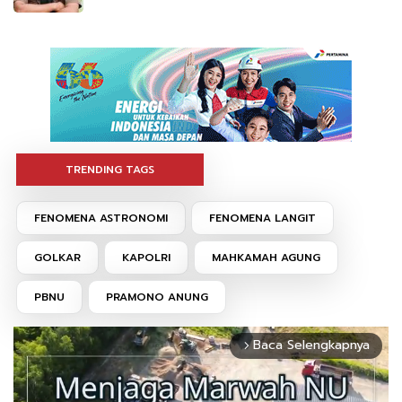
TRENDING TAGS
FENOMENA ASTRONOMI
FENOMENA LANGIT
GOLKAR
KAPOLRI
MAHKAMAH AGUNG
PBNU
PRAMONO ANUNG
Baca Selengkapnya
arrow_forward_ios