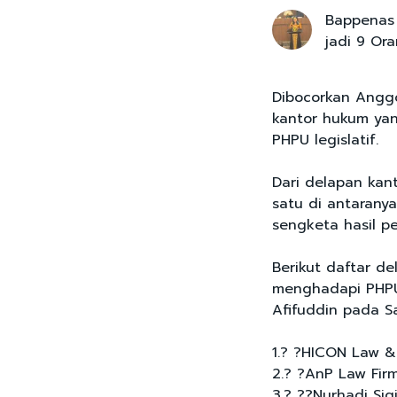
Bappenas 
jadi 9 Or
Dibocorkan Angg
kantor hukum ya
PHPU legislatif.
Dari delapan kan
satu di antaran
sengketa hasil pe
Berikut daftar d
menghadapi PHPU
Afifuddin pada Sa
1.? ?HICON Law & 
2.? ?AnP Law Firm
3.? ??Nurhadi Sig