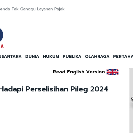
enda Tak Ganggu Layanan Pajak
USANTARA
DUNIA
HUKUM
PUBLIKA
OLAHRAGA
PERTAH
Read English Version
adapi Perselisihan Pileg 2024