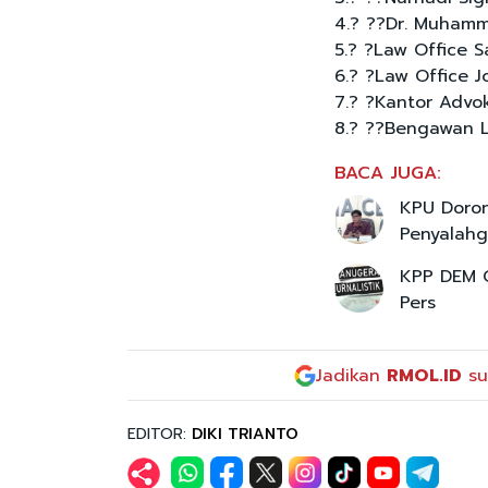
4.? ??Dr. Muham
5.? ?Law Office S
6.? ?Law Office J
7.? ?Kantor Advok
8.? ??Bengawan 
BACA JUGA:
KPU Doro
Penyalahg
KPP DEM G
Pers
Jadikan
RMOL.ID
su
EDITOR:
DIKI TRIANTO