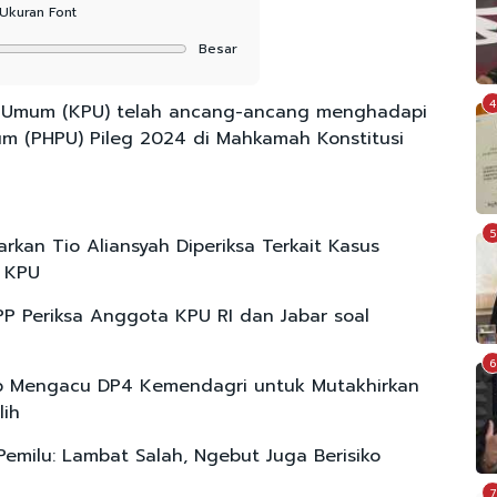
Ukuran Font
Besar
4
n Umum (KPU) telah ancang-ancang menghadapi
um (PHPU) Pileg 2024 di Mahkamah Konstitusi
5
rkan Tio Aliansyah Diperiksa Terkait Kasus
r KPU
P Periksa Anggota KPU RI dan Jabar soal
6
p Mengacu DP4 Kemendagri untuk Mutakhirkan
lih
 Pemilu: Lambat Salah, Ngebut Juga Berisiko
7