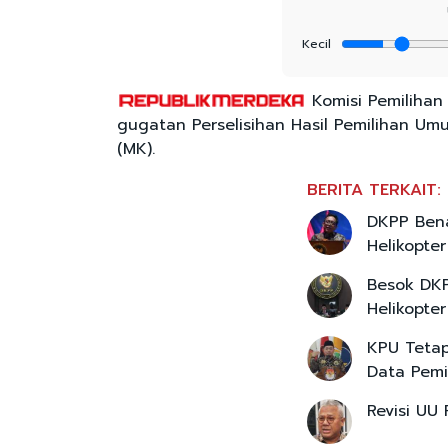
Kecil
Komisi Pemiliha
gugatan Perselisihan Hasil Pemilihan Um
(MK).
BERITA TERKAIT:
DKPP Bena
Helikopte
Besok DKP
Helikopter
KPU Teta
Data Pemi
Revisi UU