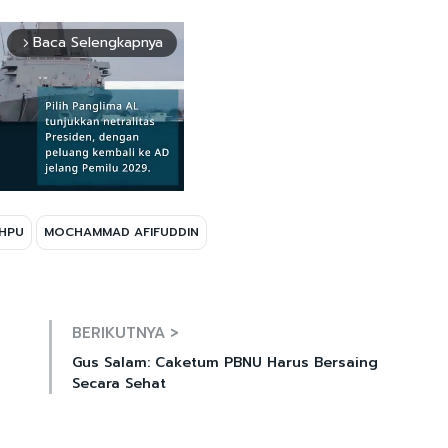
Baca Selengkapnya
arrow_forward_ios
HPU
MOCHAMMAD AFIFUDDIN
Mute
BERIKUTNYA >
Gus Salam: Caketum PBNU Harus Bersaing
Secara Sehat