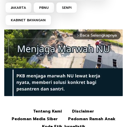
JAKARTA
PBNU
SENPI
KABINET BAYANGAN
Baca Selengkapnya
arrow_forward_ios
Tentang Kami
Disclaimer
Mute
Pedoman Media Siber
Pedoman Ramah Anak
Kode Etik Jurnalistik