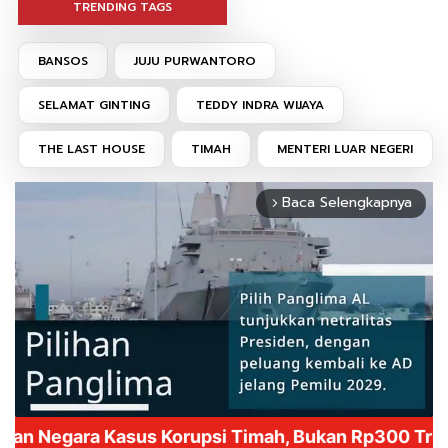
TRENDING TAGS
BANSOS
JUJU PURWANTORO
SELAMAT GINTING
TEDDY INDRA WIJAYA
THE LAST HOUSE
TIMAH
MENTERI LUAR NEGERI
Baca Selengkapnya
arrow_forward_ios