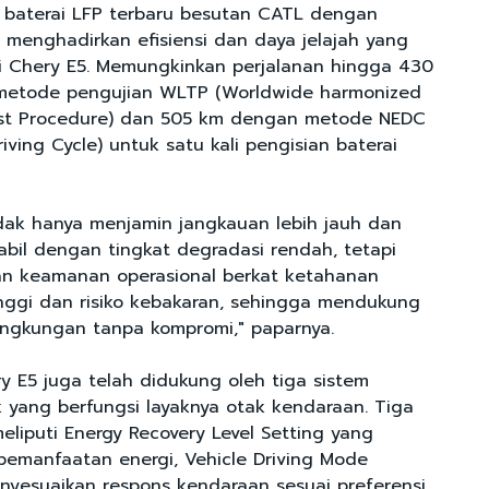
 baterai LFP terbaru besutan CATL dengan
, menghadirkan efisiensi dan daya jelajah yang
gi Chery E5. Memungkinkan perjalanan hingga 430
metode pengujian WLTP (Worldwide harmonized
Test Procedure) dan 505 km dengan metode NEDC
ving Cycle) untuk satu kali pengisian baterai
idak hanya menjamin jangkauan lebih jauh dan
abil dengan tingkat degradasi rendah, tetapi
an keamanan operasional berkat ketahanan
nggi dan risiko kebakaran, sehingga mendukung
lingkungan tanpa kompromi," paparnya.
y E5 juga telah didukung oleh tiga sistem
k yang berfungsi layaknya otak kendaraan. Tiga
eliputi Energy Recovery Level Setting yang
emanfaatan energi, Vehicle Driving Mode
nyesuaikan respons kendaraan sesuai preferensi