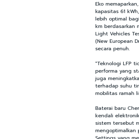
Eko memaparkan,
kapasitas 61 kWh
lebih optimal ba
km berdasarkan 
Light Vehicles 
(New European Dri
secara penuh.
"Teknologi LFP t
performa yang st
juga meningkatk
terhadap suhu ti
mobilitas ramah 
Baterai baru Cher
kendali elektroni
sistem tersebut m
mengoptimalkan p
Settings yang me