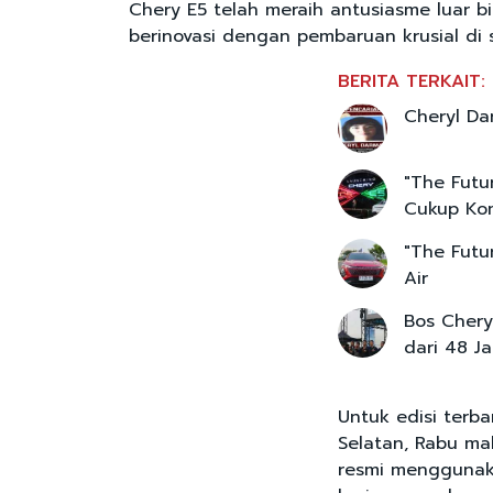
Chery E5 telah meraih antusiasme luar bia
berinovasi dengan pembaruan krusial di 
BERITA TERKAIT:
Cheryl Da
"The Futu
Cukup Kom
"The Futu
Air
Bos Chery
dari 48 J
Untuk edisi terb
Selatan, Rabu ma
resmi menggunaka