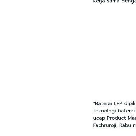
kerja sama denga
"Baterai LFP dipi
teknologi baterai
ucap Product Man
Fachruroji, Rabu 