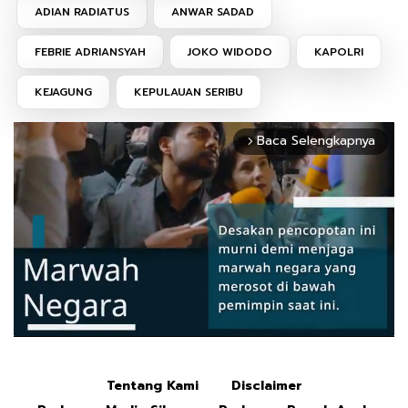
ADIAN RADIATUS
ANWAR SADAD
FEBRIE ADRIANSYAH
JOKO WIDODO
KAPOLRI
KEJAGUNG
KEPULAUAN SERIBU
Baca Selengkapnya
arrow_forward_ios
Tentang Kami
Disclaimer
Mute