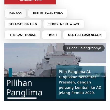
BANSOS
JUJU PURWANTORO
SELAMAT GINTING
TEDDY INDRA WIJAYA
THE LAST HOUSE
TIMAH
MENTERI LUAR NEGERI
Baca Selengkapnya
arrow_forward_ios